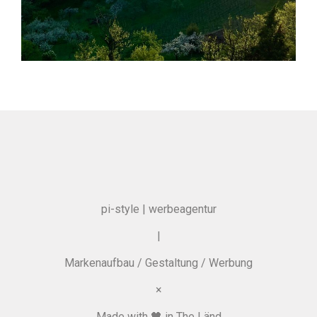
pi-style | werbeagentur
|
Markenaufbau / Gestaltung / Werbung
×
Made with 🖤 in The Länd